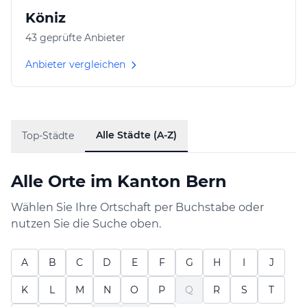
Köniz
43 geprüfte Anbieter
Anbieter vergleichen
Alle Städte (A-Z)
Top-Städte
Alle Orte im Kanton Bern
Wählen Sie Ihre Ortschaft per Buchstabe oder
nutzen Sie die Suche oben.
A
B
C
D
E
F
G
H
I
J
K
L
M
N
O
P
Q
R
S
T