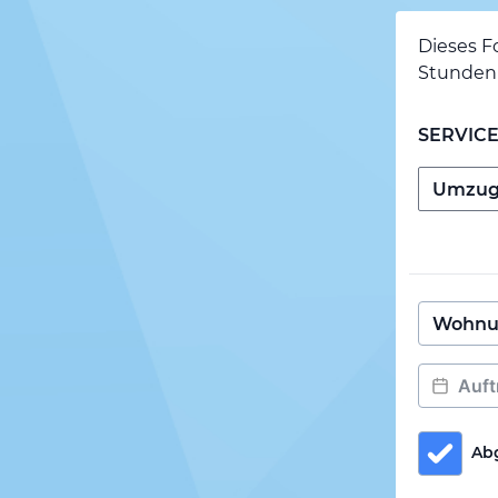
Dieses F
Stunden 
SERVIC
Ab