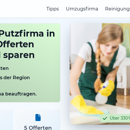
Tipps
Umzugsfirma
Reinigung
Putzfirma in
fferten
d sparen
uten
us der Region
rma beauftragen.
Über 330'
5 Offerten