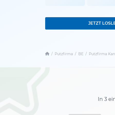
JETZT LOSL
/
Putzfirma
/
BE
/
Putzfirma Ka
In 3 e