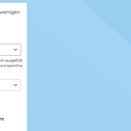
h wenigen
min ausgefüllt.
 und spamfrei.
ht