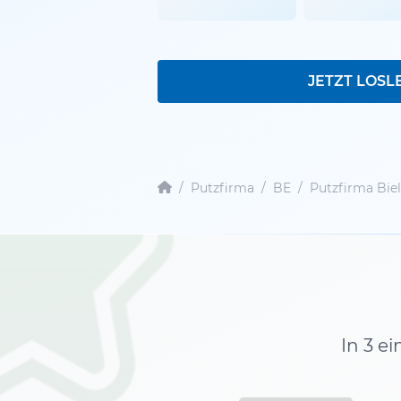
JETZT LOSL
/
Putzfirma
/
BE
/
Putzfirma Biel
In 3 e