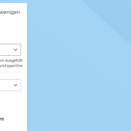
h wenigen
min ausgefüllt.
 und spamfrei.
ht