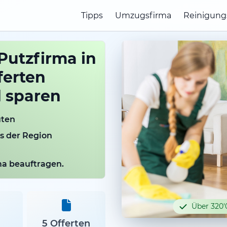
Tipps
Umzugsfirma
Reinigung
Putzfirma in
ferten
d sparen
uten
us der Region
rma beauftragen.
Über 320'
5 Offerten