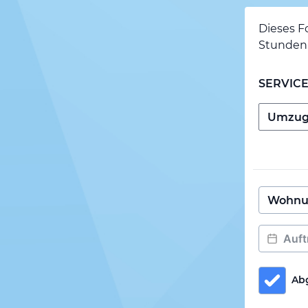
Dieses F
Stunden 
SERVIC
Ab