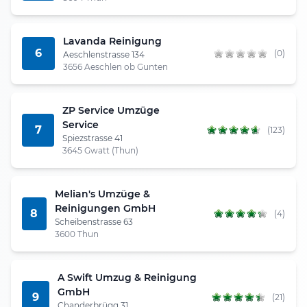
Lavanda Reinigung
6
(0)
Aeschlenstrasse 134
3656 Aeschlen ob Gunten
ZP Service Umzüge
Service
7
(123)
Spiezstrasse 41
3645 Gwatt (Thun)
Melian's Umzüge &
Reinigungen GmbH
8
(4)
Scheibenstrasse 63
3600 Thun
A Swift Umzug & Reinigung
GmbH
9
(21)
Chanderbrügg 31