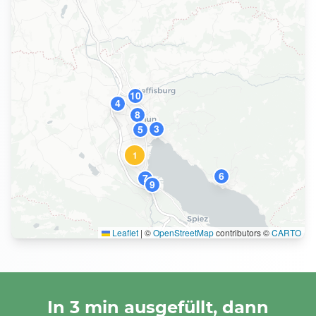
10
4
8
3
5
1
6
7
9
Leaflet
|
©
OpenStreetMap
contributors ©
CARTO
In 3 min ausgefüllt, dann