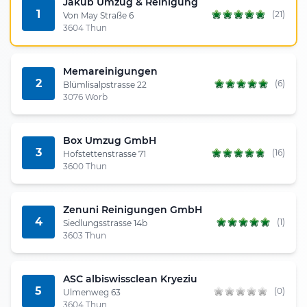
Jakub Umzug & Reinigung
1
(21)
Von May Straße 6
3604 Thun
Memareinigungen
2
(6)
Blümlisalpstrasse 22
3076 Worb
Box Umzug GmbH
3
(16)
Hofstettenstrasse 71
3600 Thun
Zenuni Reinigungen GmbH
4
(1)
Siedlungsstrasse 14b
3603 Thun
ASC albiswissclean Kryeziu
5
(0)
Ulmenweg 63
3604 Thun