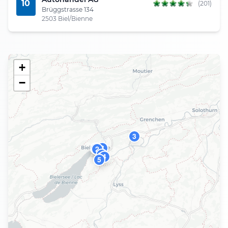
10
(201)
Brüggstrasse 134
2503 Biel/Bienne
+
−
3
8
6
7
9
2
10
4
5