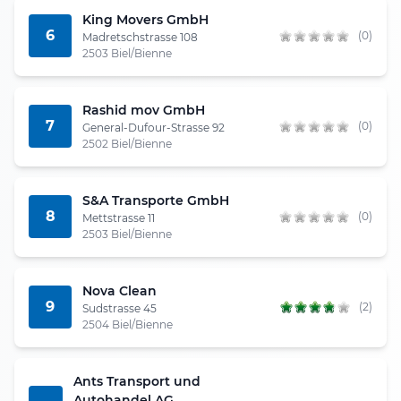
King Movers GmbH
6
(0)
Madretschstrasse 108
2503 Biel/Bienne
Rashid mov GmbH
7
(0)
General-Dufour-Strasse 92
2502 Biel/Bienne
S&A Transporte GmbH
8
(0)
Mettstrasse 11
2503 Biel/Bienne
Nova Clean
9
(2)
Sudstrasse 45
2504 Biel/Bienne
Ants Transport und
Autohandel AG