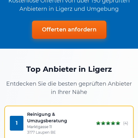
Kostenlose Offerten von über 190 geprüften
Anbietern in Ligerz und Umgebung
Offerten anfordern
Top Anbieter in Ligerz
Entdecken Sie die besten geprüften Anbieter
in Ihrer Nähe
Reinigung &
Umzugsberatung
1
(4)
Marktgasse 11
3177 Laupen BE