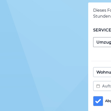
Dieses F
Stunden 
SERVIC
Ab