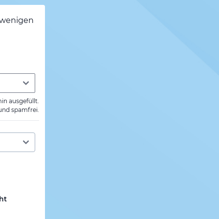
h wenigen
min ausgefüllt.
 und spamfrei.
ht