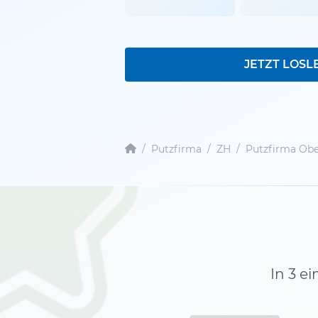
JETZT LOSL
/
Putzfirma
/
ZH
/
Putzfirma Obe
In 3 e