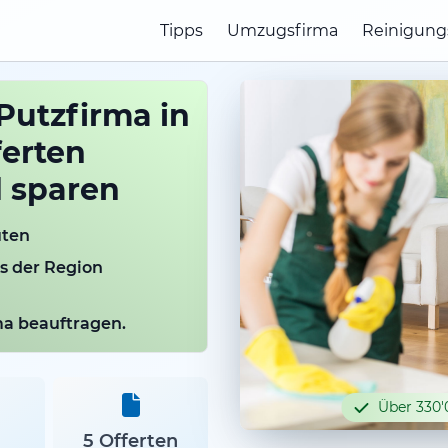
Tipps
Umzugsfirma
Reinigung
Putzfirma in
ferten
d sparen
uten
us der Region
rma beauftragen.
Über 330'
5 Offerten