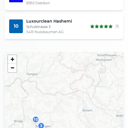
8953 Dietikon
Luxourclean Hashemi
10
(1)
Schulstrasse 3
5415 Nussbaumen AG
+
−
10
3