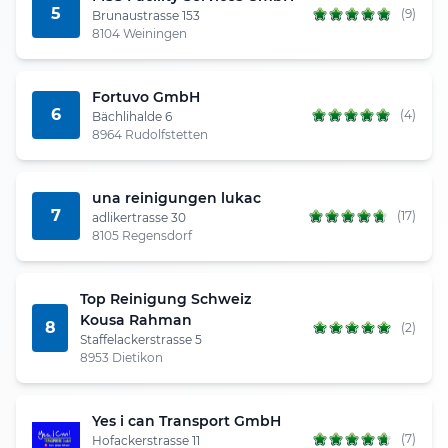
5
(9)
Brunaustrasse 153
8104 Weiningen
Fortuvo GmbH
6
(4)
Bächlihalde 6
8964 Rudolfstetten
una reinigungen lukac
7
(17)
adlikertrasse 30
8105 Regensdorf
Top Reinigung Schweiz
Kousa Rahman
8
(2)
Staffelackerstrasse 5
8953 Dietikon
Yes i can Transport GmbH
(7)
Hofackerstrasse 11