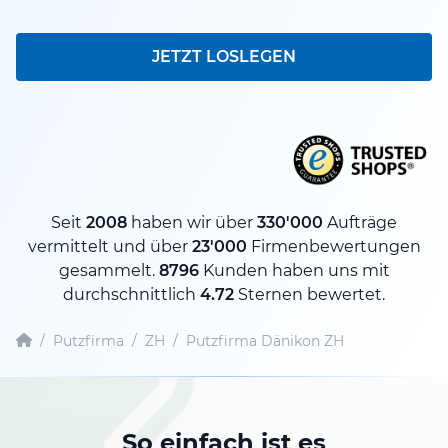
JETZT LOSLEGEN
Seit
2008
haben wir über
330'000
Aufträge
vermittelt und über
23'000
Firmenbewertungen
gesammelt.
8796
Kunden haben uns mit
durchschnittlich
4.72
Sternen bewertet.
/
Putzfirma
/
ZH
/
Putzfirma Dänikon ZH
So einfach ist es