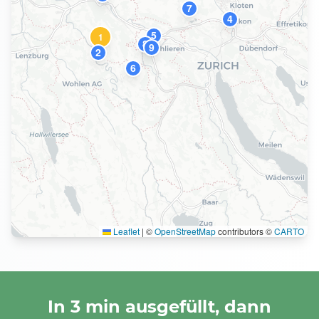
7
4
5
1
8
9
2
6
Leaflet
|
©
OpenStreetMap
contributors ©
CARTO
In 3 min ausgefüllt, dann