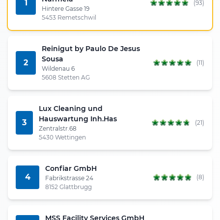
1
(93)
Hintere Gasse 19
5453 Remetschwil
Reinigut by Paulo De Jesus
Sousa
2
(11)
Wildenau 6
5608 Stetten AG
Lux Cleaning und
Hauswartung Inh.Has
3
(21)
Zentralstr.68
5430 Wettingen
Confiar GmbH
4
(8)
Fabrikstrasse 24
8152 Glattbrugg
MSS Facility Services GmbH