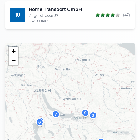
Home Transport GmbH
10
(47)
Zugerstrasse 32
6340 Baar
+
−
9
4
7
2
10
6