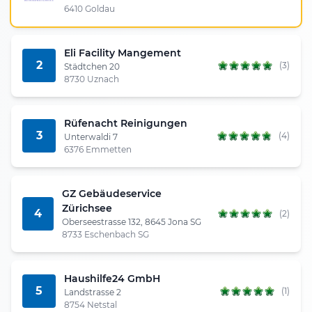
6410 Goldau
Eli Facility Mangement
2
(3)
Städtchen 20
8730 Uznach
Rüfenacht Reinigungen
3
(4)
Unterwaldi 7
6376 Emmetten
GZ Gebäudeservice
Zürichsee
4
(2)
Oberseestrasse 132, 8645 Jona SG
8733 Eschenbach SG
Haushilfe24 GmbH
5
(1)
Landstrasse 2
8754 Netstal