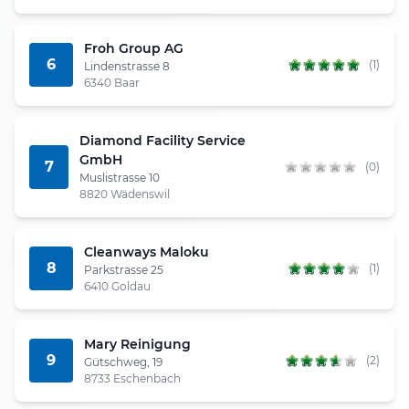
Froh Group AG
6
(1)
Lindenstrasse 8
6340 Baar
Diamond Facility Service
GmbH
7
(0)
Muslistrasse 10
8820 Wädenswil
Cleanways Maloku
8
(1)
Parkstrasse 25
6410 Goldau
Mary Reinigung
9
(2)
Gütschweg, 19
8733 Eschenbach