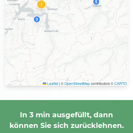
5
8
1
3
Leaflet
|
©
OpenStreetMap
contributors ©
CARTO
In 3 min ausgefüllt, dann
können Sie sich zurücklehnen.