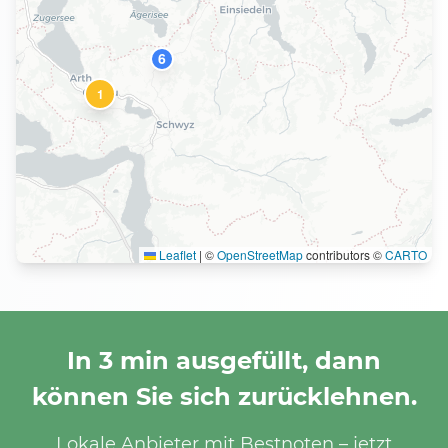
6
8
1
Leaflet
|
©
OpenStreetMap
contributors ©
CARTO
In 3 min ausgefüllt, dann
können Sie sich zurücklehnen.
Lokale Anbieter mit Bestnoten – jetzt