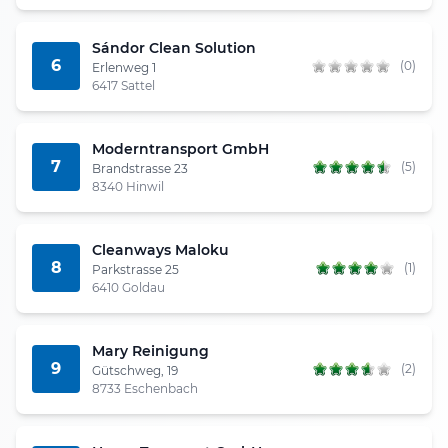
Sándor Clean Solution
6
(0)
Erlenweg 1
6417 Sattel
Moderntransport GmbH
7
(5)
Brandstrasse 23
8340 Hinwil
Cleanways Maloku
8
(1)
Parkstrasse 25
6410 Goldau
Mary Reinigung
9
(2)
Gütschweg, 19
8733 Eschenbach