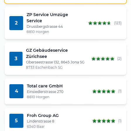
ZP Service Umzüge
Service
2
(123)
Drussbergstrasse 44
8810 Horgen
GZ Gebäudeservice
Zürichsee
3
(2)
Oberseestrasse 132, 8645 Jona SG
8733 Eschenbach SG
Total care GmbH
4
(1)
Einsiedlerstrasse 270
8810 Horgen
Froh Group AG
5
(1)
Lindenstrasse 8
6340 Baar