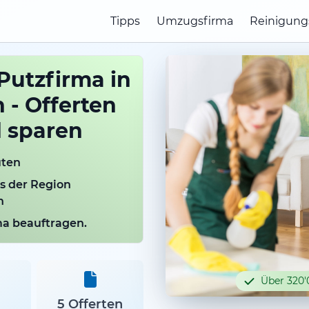
Tipps
Umzugsfirma
Reinigung
Putzfirma in
 - Offerten
d sparen
uten
us der Region
n
rma beauftragen.
Über 320'
5 Offerten