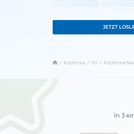
JETZT LOSL
/
Putzfirma
/
SO
/
Putzfirma Nie
In 3 e