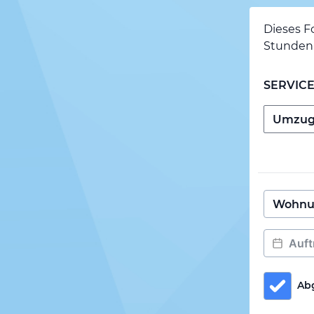
Dieses F
Stunden 
SERVIC
Ab