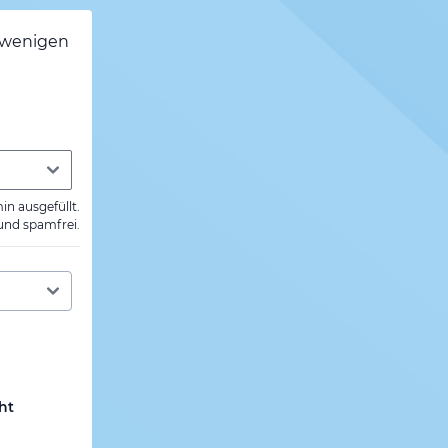
h wenigen
min ausgefüllt.
 und spamfrei.
ht