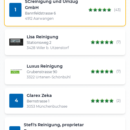
SCreinigung und Umzug
GmbH
1
(43)
Bannfeldstrasse 6
4912 Aarwangen
Lisa Reinigung
(7)
Stationsweg 2
3428 Wiler b. Utzenstorf
Luxus Reinigung
(7)
Grubenstrasse 90
3322 Urtenen-Schönbühl
Glarex Zeka
4
(2)
Bernstrasse 1
3053 Münchenbuchsee
Stefi's Reinigung, proprietar