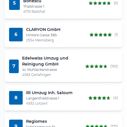
Bonescu
5
(5)
Thalstrasse 1
4710 Balsthal
CLARYON GmbH
6
(1)
Hintere Gasse 38b
2554 Meinisberg
Edelweiss Umzug und
Reinigung GmbH
7
(150)
4c Mühlackerstrasse
4563 Gerlafingen
illi Umzug Inh. Saloum
8
(4)
Langenthalstrasse 1
4932 Lotzwil
Regiomex
9
(175)
Schöneggweg 10