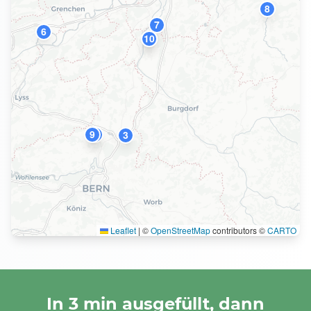
8
7
6
10
2
9
4
3
Leaflet
|
©
OpenStreetMap
contributors ©
CARTO
In 3 min ausgefüllt, dann