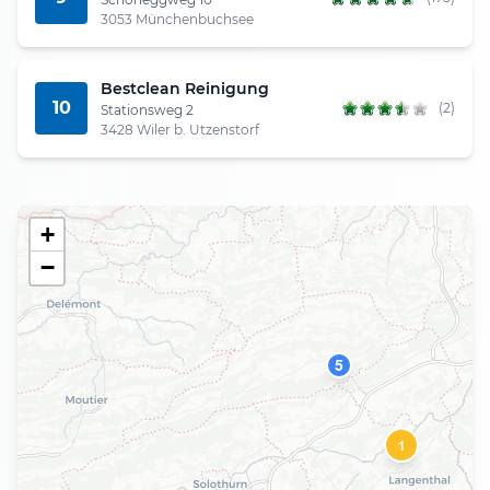
3053 Münchenbuchsee
Bestclean Reinigung
10
(2)
Stationsweg 2
3428 Wiler b. Utzenstorf
+
−
5
1