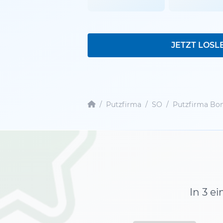
JETZT LOSL
/
Putzfirma
/
SO
/
Putzfirma Bo
In 3 e