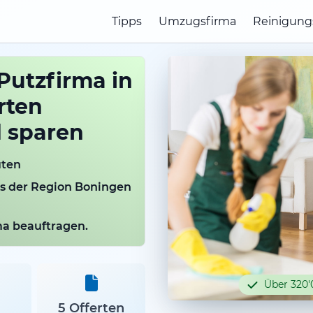
Tipps
Umzugsfirma
Reinigung
Putzfirma in
rten
d sparen
uten
us der Region Boningen
rma beauftragen.
Über 320'
5 Offerten