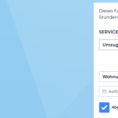
Dieses F
Stunden 
SERVIC
Ab