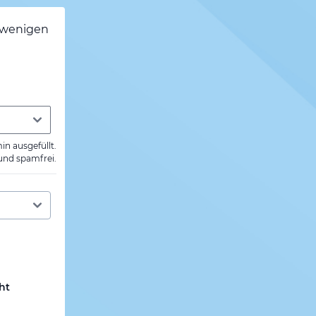
h wenigen
min ausgefüllt.
 und spamfrei.
ht