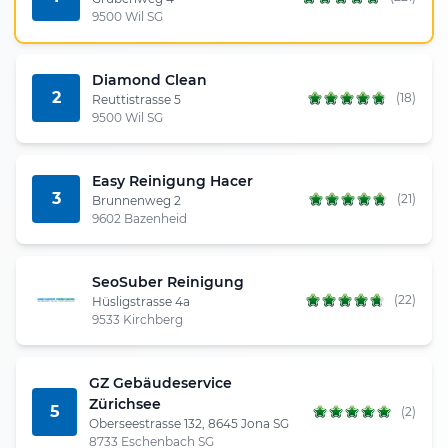
9500 Wil SG
Diamond Clean
2
(18)
Reuttistrasse 5
9500 Wil SG
Easy Reinigung Hacer
3
(21)
Brunnenweg 2
9602 Bazenheid
SeoSuber Reinigung
(22)
Hüsligstrasse 4a
9533 Kirchberg
GZ Gebäudeservice
Zürichsee
5
(2)
Oberseestrasse 132, 8645 Jona SG
8733 Eschenbach SG