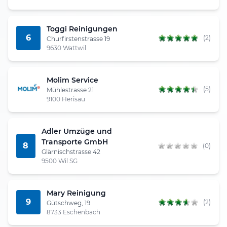
Toggi Reinigungen
6
(2)
Churfirstenstrasse 19
9630 Wattwil
Molim Service
(5)
Mühlestrasse 21
9100 Herisau
Adler Umzüge und
Transporte GmbH
8
(0)
Glärnischstrasse 42
9500 Wil SG
Mary Reinigung
9
(2)
Gütschweg, 19
8733 Eschenbach