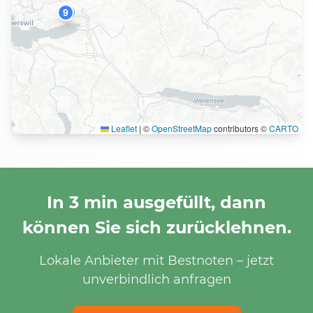
9
5
Leaflet
|
©
OpenStreetMap
contributors ©
CARTO
In 3 min ausgefüllt, dann
können Sie sich zurücklehnen.
Lokale Anbieter mit Bestnoten – jetzt
unverbindlich anfragen