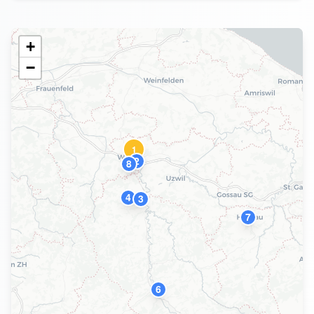
+
−
1
2
8
4
3
7
6