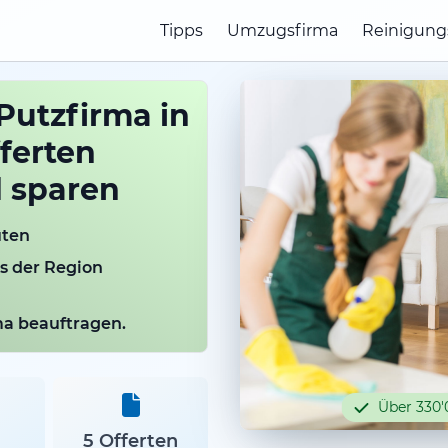
Tipps
Umzugsfirma
Reinigung
Putzfirma in
fferten
d sparen
uten
us der Region
rma beauftragen.
Über 330'
5 Offerten