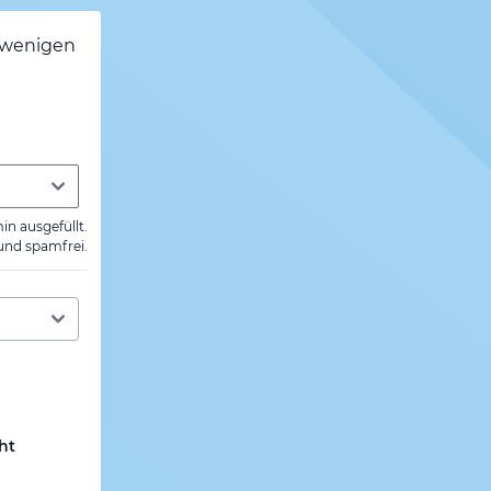
h wenigen
min ausgefüllt.
 und spamfrei.
ht