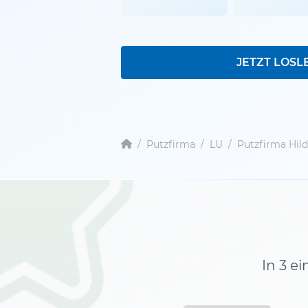
JETZT LOSL
/
Putzfirma
/
LU
/
Putzfirma Hild
In 3 e