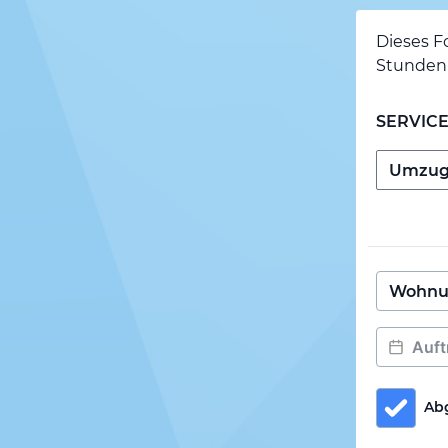
Dieses F
Stunden 
SERVIC
Ab