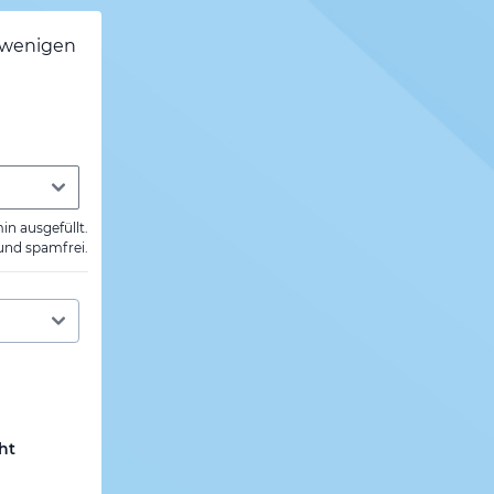
h wenigen
min ausgefüllt.
 und spamfrei.
ht