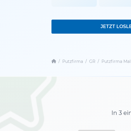
JETZT LOSL
/
Putzfirma
/
GR
/
Putzfirma Ma
In 3 e