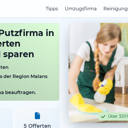
Tipps
Umzugsfirma
Reinigung
Putzfirma in
erten
d sparen
uten
us der Region Malans
rma beauftragen.
Über 320'
5 Offerten