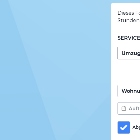
Dieses F
Stunden 
SERVIC
Ab