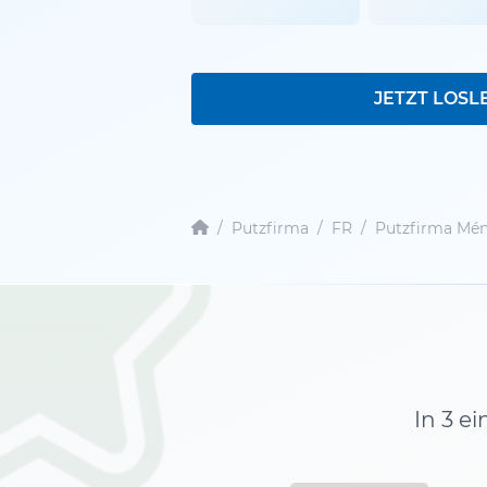
JETZT LOSL
/
Putzfirma
/
FR
/
Putzfirma Mén
In 3 e