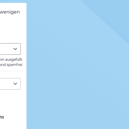
h wenigen
min ausgefüllt.
 und spamfrei.
ht