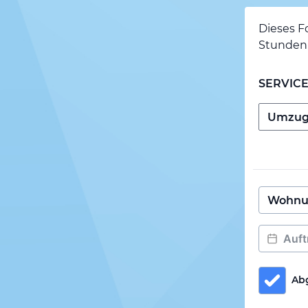
Dieses F
Stunden 
SERVIC
Ab