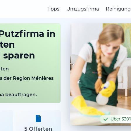
Tipps
Umzugsfirma
Reinigung
Putzfirma in
rten
d sparen
uten
us der Region Ménières
rma beauftragen.
Über 330'
5 Offerten