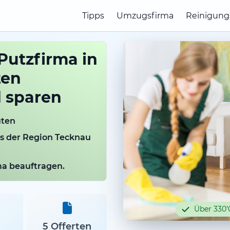
Tipps
Umzugsfirma
Reinigung
Putzfirma in
ten
d sparen
uten
us der Region Tecknau
rma beauftragen.
Über 330'
5 Offerten