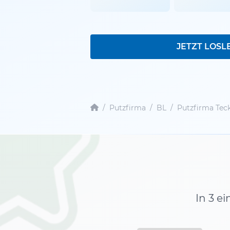
JETZT LOSL
/
Putzfirma
/
BL
/
Putzfirma Tec
In 3 e