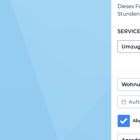
Dieses F
Stunden 
SERVIC
Ab