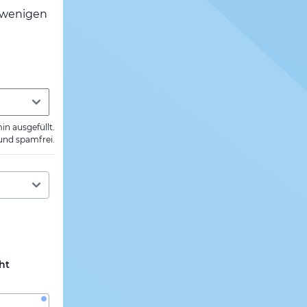
h wenigen
min ausgefüllt.
 und spamfrei.
ht