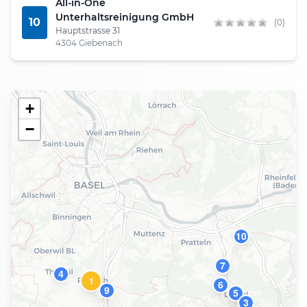
All-in-One
Unterhaltsreinigung GmbH
10
(0)
Hauptstrasse 31
4304 Giebenach
+
−
10
7
4
1
6
9
2
5
3