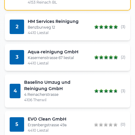
4153 Reinach BL
HM Services Reinigung
2
(3)
Benzburweg 12
4410 Liestal
Aqua-reinigung GmbH
3
(2)
Kasernenstrasse 67 liestal
4410 Liestal
Baselino Umzug und
Reinigung GmbH
4
(3)
4 Reinacherstrasse
4106 Therwil
EVO Clean GmbH
5
(0)
Erzenbergstrasse 49a
4410 Liestal