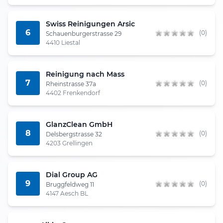
Swiss Reinigungen Arsic
6
(0)
Schauenburgerstrasse 29
4410 Liestal
Reinigung nach Mass
7
(0)
Rheinstrasse 37a
4402 Frenkendorf
GlanzClean GmbH
8
(0)
Delsbergstrasse 32
4203 Grellingen
Dial Group AG
9
(0)
Bruggfeldweg 11
4147 Aesch BL