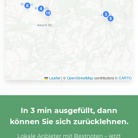
8
4
10
3
5
Leaflet
|
©
OpenStreetMap
contributors ©
CARTO
In 3 min ausgefüllt, dann
können Sie sich zurücklehnen.
Lokale Anbieter mit Bestnoten – jetzt