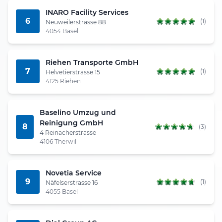
INARO Facility Services
6
(1)
Neuweilerstrasse 88
4054 Basel
Riehen Transporte GmbH
7
(1)
Helvetierstrasse 15
4125 Riehen
Baselino Umzug und
Reinigung GmbH
8
(3)
4 Reinacherstrasse
4106 Therwil
Novetia Service
9
(1)
Näfelserstrasse 16
4055 Basel