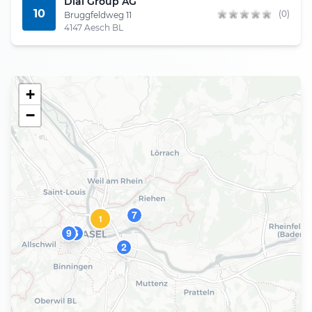
Dial Group AG
10
(0)
Bruggfeldweg 11
4147 Aesch BL
+
−
7
1
9
6
2