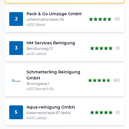
Pack & Go Umzüge GmbH
2
(31)
Lehenmattstrasse 216
4052 Basel
HM Services Reinigung
3
(3)
Benzburweg 12
4410 Liestal
Schmetterling Reinigung
GmbH
(62)
Brunngasse 1
4153 Reinach BL
Aqua-reinigung GmbH
5
(2)
Kasernenstrasse 67 liestal
4410 Liestal