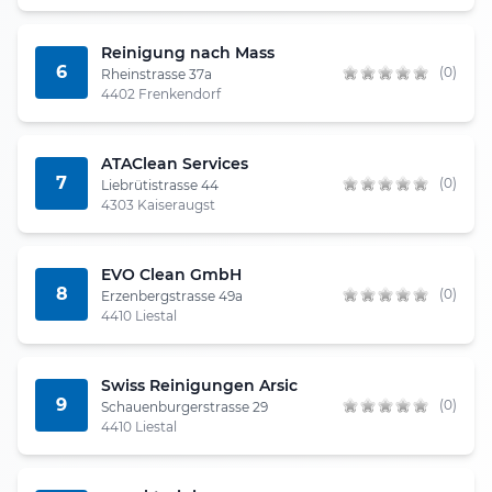
Reinigung nach Mass
6
(0)
Rheinstrasse 37a
4402 Frenkendorf
ATAClean Services
7
(0)
Liebrütistrasse 44
4303 Kaiseraugst
EVO Clean GmbH
8
(0)
Erzenbergstrasse 49a
4410 Liestal
Swiss Reinigungen Arsic
9
(0)
Schauenburgerstrasse 29
4410 Liestal