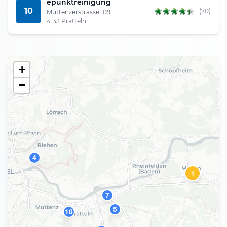
epunktreinigung
10
(70)
Muttenzerstrasse 109
4133 Pratteln
+
−
4
1
7
5
10