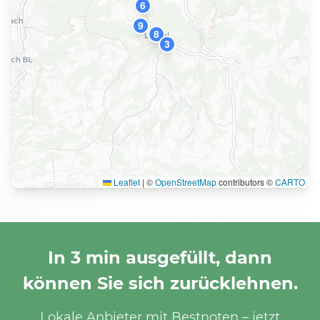
6
9
2
8
3
Leaflet
|
©
OpenStreetMap
contributors ©
CARTO
In 3 min ausgefüllt, dann
können Sie sich zurücklehnen.
Lokale Anbieter mit Bestnoten – jetzt