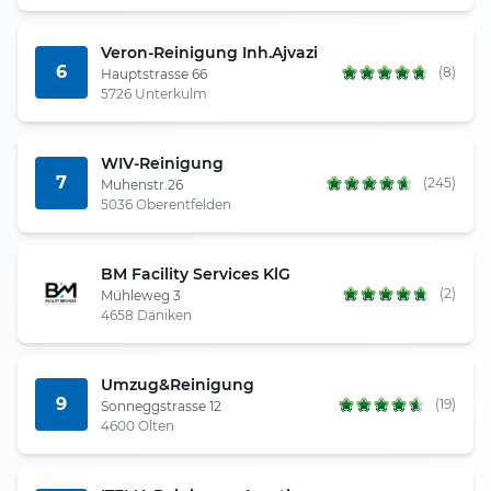
Veron-Reinigung Inh.Ajvazi
6
(8)
Hauptstrasse 66
5726 Unterkulm
WIV-Reinigung
7
(245)
Muhenstr.26
5036 Oberentfelden
BM Facility Services KlG
(2)
Mühleweg 3
4658 Däniken
Umzug&Reinigung
9
(19)
Sonneggstrasse 12
4600 Olten