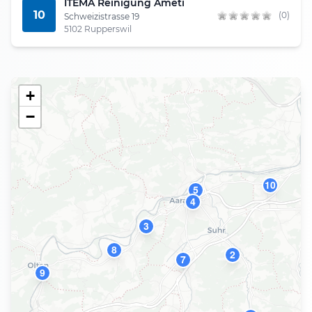
ITEMA Reinigung Ameti
10
(0)
Schweizistrasse 19
5102 Rupperswil
+
−
10
5
4
3
8
2
7
9