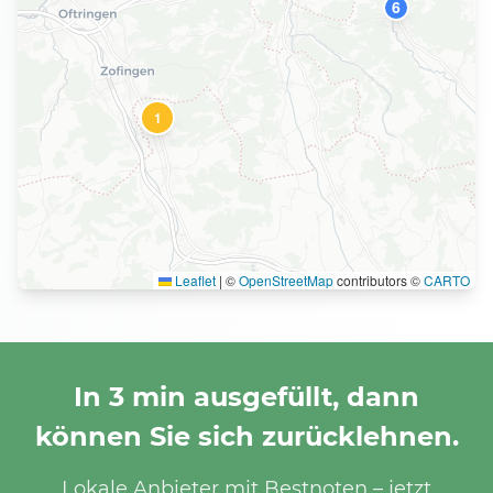
6
1
Leaflet
|
©
OpenStreetMap
contributors ©
CARTO
In 3 min ausgefüllt, dann
können Sie sich zurücklehnen.
Lokale Anbieter mit Bestnoten – jetzt