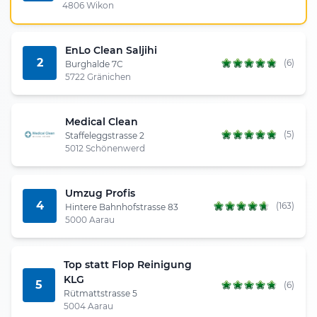
4806 Wikon
EnLo Clean Saljihi
2
(6)
Burghalde 7C
5722 Gränichen
Medical Clean
(5)
Staffeleggstrasse 2
5012 Schönenwerd
Umzug Profis
4
(163)
Hintere Bahnhofstrasse 83
5000 Aarau
Top statt Flop Reinigung
KLG
5
(6)
Rütmattstrasse 5
5004 Aarau