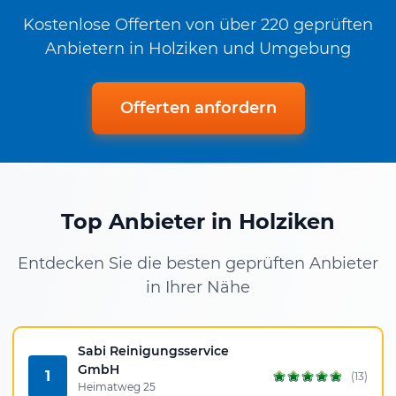
Kostenlose Offerten von über 220 geprüften
Anbietern in Holziken und Umgebung
Offerten anfordern
Top Anbieter in Holziken
Entdecken Sie die besten geprüften Anbieter
in Ihrer Nähe
Sabi Reinigungsservice
GmbH
1
(13)
Heimatweg 25