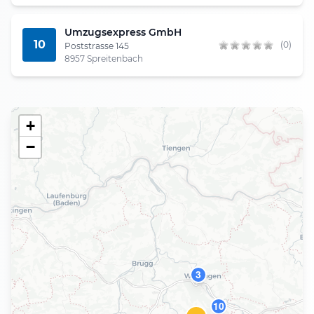
Umzugsexpress GmbH
10
(0)
Poststrasse 145
8957 Spreitenbach
+
−
3
10