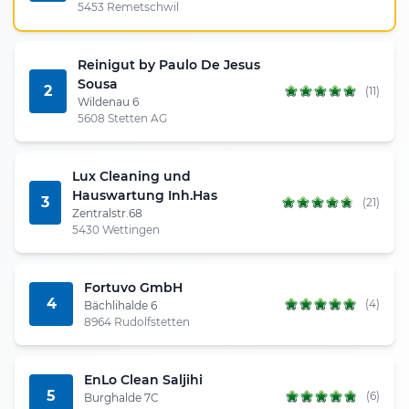
5453 Remetschwil
Reinigut by Paulo De Jesus
Sousa
2
(11)
Wildenau 6
5608 Stetten AG
Lux Cleaning und
Hauswartung Inh.Has
3
(21)
Zentralstr.68
5430 Wettingen
Fortuvo GmbH
4
(4)
Bächlihalde 6
8964 Rudolfstetten
EnLo Clean Saljihi
5
(6)
Burghalde 7C