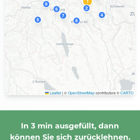
1
9
2
6
4
7
5
8
Leaflet
|
©
OpenStreetMap
contributors ©
CARTO
In 3 min ausgefüllt, dann
können Sie sich zurücklehnen.