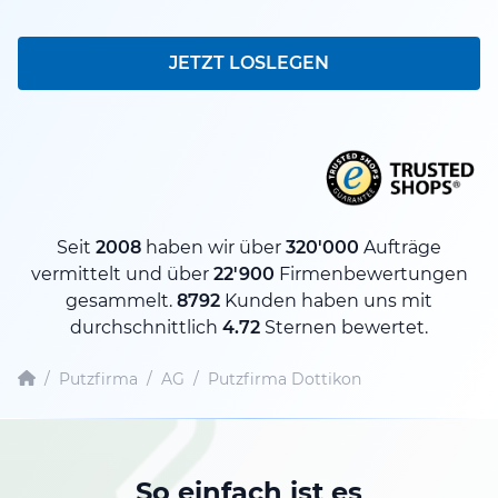
JETZT LOSLEGEN
Seit
2008
haben wir über
320'000
Aufträge
vermittelt und über
22'900
Firmenbewertungen
gesammelt.
8792
Kunden haben uns mit
durchschnittlich
4.72
Sternen bewertet.
/
Putzfirma
/
AG
/
Putzfirma Dottikon
So einfach ist es