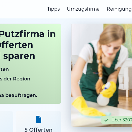
Tipps
Umzugsfirma
Reinigung
Putzfirma in
Offerten
d sparen
uten
us der Region
rma beauftragen.
Über 320'
5 Offerten