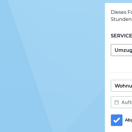
Dieses F
Stunden 
SERVIC
Ab