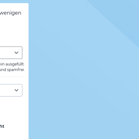
h wenigen
min ausgefüllt.
 und spamfrei.
ht