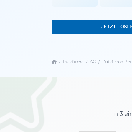
JETZT LOSL
/
Putzfirma
/
AG
/
Putzfirma Ber
In 3 e