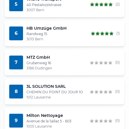
5
(2)
40 Pestalozzistrasse
3007 Bern
HB Umzüge GmbH
6
(1)
Randweg 15
3013 Bern
MTZ GmbH
7
(0)
Grubenweg 16
3186 Düdingen
3L SOLUTION SARL
8
(0)
CHEMIN DU POINT DU JOUR 1O
1012 Lausanne
Milton Nettoyage
9
(0)
Avenue de la Sallaz 5 - 603
1005 Lausanne