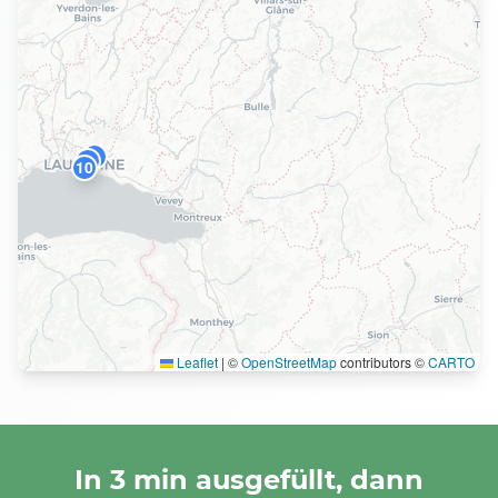
8
9
10
Leaflet
|
©
OpenStreetMap
contributors ©
CARTO
In 3 min ausgefüllt, dann