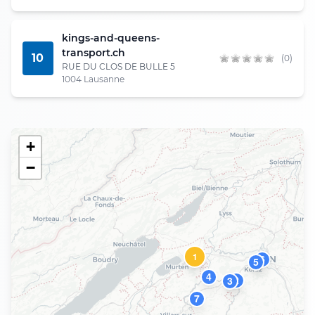
kings-and-queens-
transport.ch
10
(0)
RUE DU CLOS DE BULLE 5
1004 Lausanne
+
−
1
6
5
4
2
3
7