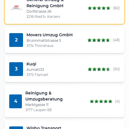
Reinigung GmbH
(82)
Dorfstrasse 26
3216 Ried b. Kerzers
Movers Umzug GmbH
2
(48)
Brunnmattstrasse 5
3174 Thörishaus
Kuqi
3
(50)
Aumatt33
3175 Flamatt
Reinigung &
Umzugsberatung
4
(4)
Marktgasse 11
3177 Laupen BE
Wisho Transport